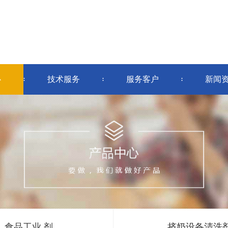
酸钠 剂
食品级过氧化氢 剂
碱性清洗剂
酸性
乙酸 剂
食品级二氧化氯 液
心
技术服务
服务客户
新闻
季铵盐 液
剂
食品工业 剂
挤奶设备清洗