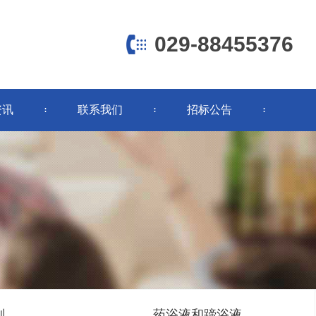
029-88455376
清洗剂
挤奶前药浴液
挤奶后药浴液
环保型蹄浴液
资讯
联系我们
招标公告
返回
剂
药浴液和蹄浴液