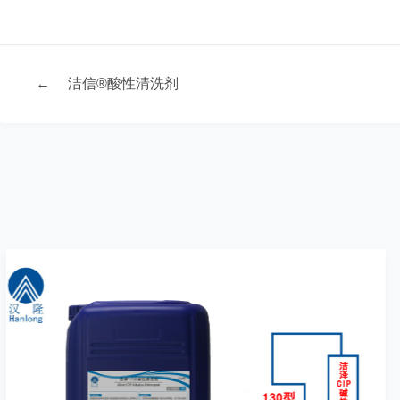
←
洁信®酸性清洗剂