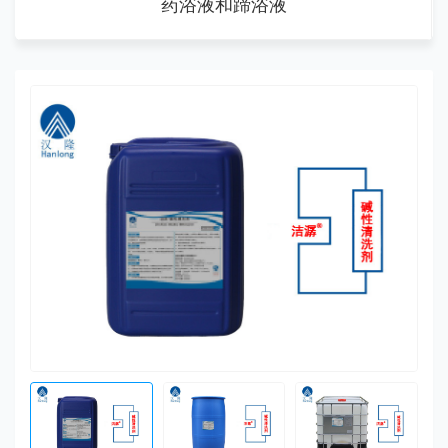
药浴液和蹄浴液