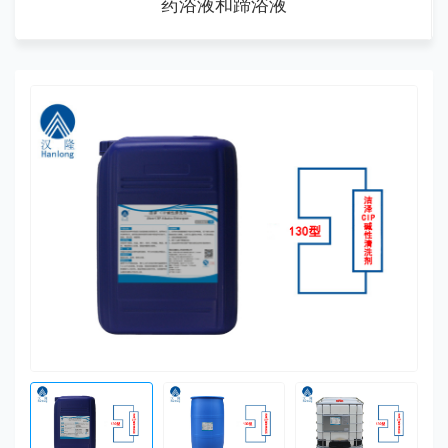
药浴液和蹄浴液