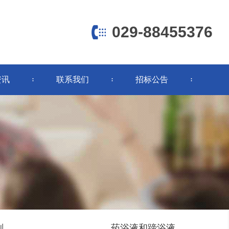
029-88455376
清洗剂
挤奶前药浴液
挤奶后药浴液
环保型蹄浴液
资讯
联系我们
招标公告
返回
剂
药浴液和蹄浴液