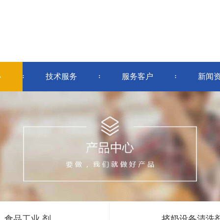
酸钠 剂
食品级过氧化氢 剂
碱性清洗剂
酸性
乙酸 剂
食品级二氧化氯 液
心
技术服务
服务客户
新闻
季铵盐 液
食品工业 剂
挤奶设备清洗